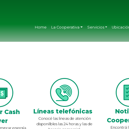
Home
La Cooperativa
Servicios
Ubicació
Líneas telefónicas
Noti
r Cash
Conocé las lineas de atención
Cooper
er
disponilbles las 24 horas y las de
Encontrá l
mprar energía