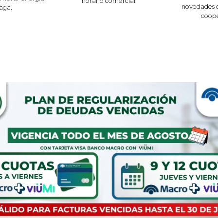
horario comercial.
novedades q
aga.
coope