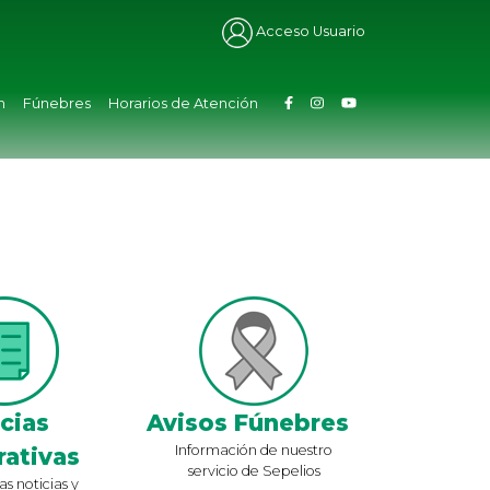
Acceso Usuario
n
Fúnebres
Horarios de Atención
cias
Avisos Fúnebres
Información de nuestro
ativas
servicio de Sepelios
as noticias y