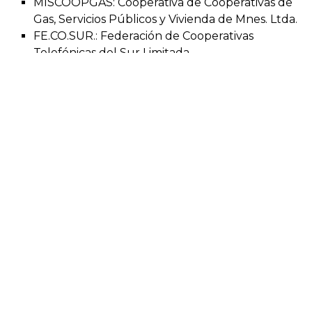
MISCOOPGÁS: Cooperativa de Cooperativas de
Gas, Servicios Públicos y Vivienda de Mnes. Ltda.
FE.CO.SUR.: Federación de Cooperativas
Telefónicas del Sur Limitada.
Fe.Mi.C.A.P: Federación Misionera de
Cooperativas de Agua Potable.
Teléfono: 03755 400-000