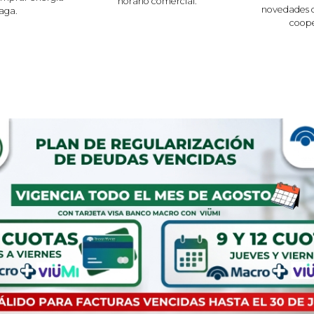
horario comercial.
novedades q
aga.
coope