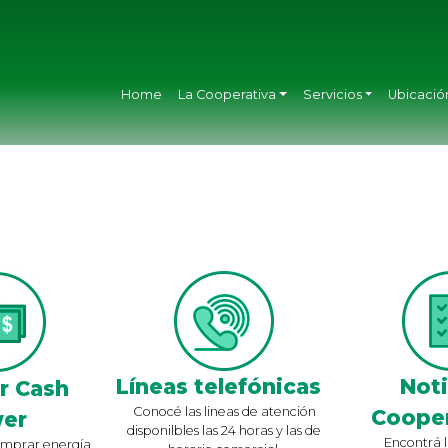
Home
La Cooperativa
Servicios
Ubicació
Líneas telefónicas
Noti
r Cash
Conocé las lineas de atención
Cooper
er
disponilbles las 24 horas y las de
Encontrá l
mprar energía