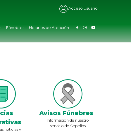
Acceso Usuario
n
Fúnebres
Horarios de Atención
cias
Avisos Fúnebres
Información de nuestro
ativas
servicio de Sepelios
as noticias y